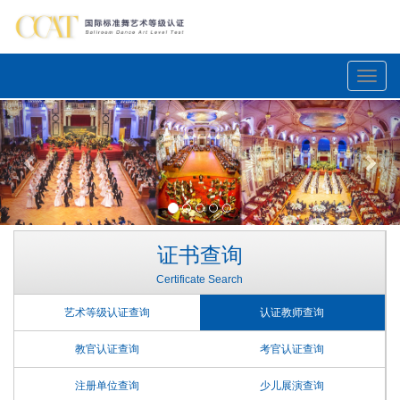
Toggle
naviga
Previous
Nex
证书查询
Certificate Search
艺术等级认证查询
认证教师查询
教官认证查询
考官认证查询
注册单位查询
少儿展演查询