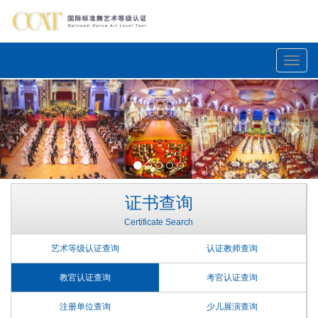
Toggle
naviga
Previous
Nex
证书查询
Certificate Search
艺术等级认证查询
认证教师查询
教官认证查询
考官认证查询
注册单位查询
少儿展演查询