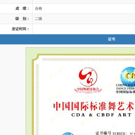
成 绩：
合格
级 别：
二级
发证时间：
证书